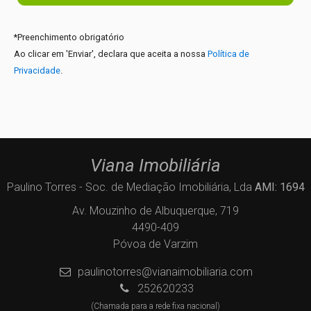
*
Preenchimento obrigatório
Ao clicar em 'Enviar', declara que aceita a nossa
Política de
Privacidade
.
Viana Imobiliária
Paulino Torres - Soc. de Mediação Imobiliária, Lda
AMI: 1694
Av. Mouzinho de Albuquerque, 719
4490-409
Póvoa de Varzim
paulinotorres@vianaimobiliaria.com
252620233
(Chamada para a rede fixa nacional)