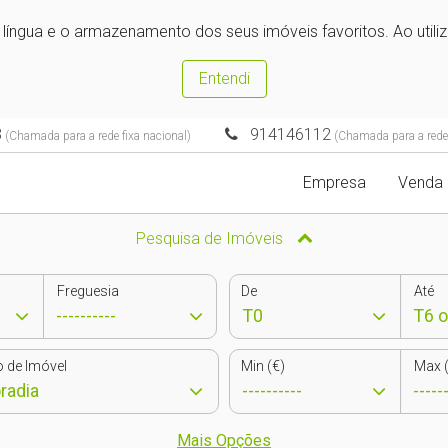
e língua e o armazenamento dos seus imóveis favoritos. Ao utili
Entendi
3
914146112
(Chamada para a rede fixa nacional)
(Chamada para a rede
Empresa
Venda
Pesquisa de Imóveis
Freguesia
De
Até
o de Imóvel
Min (€)
Max (
Mais Opções