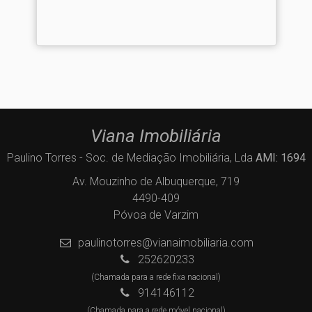
Viana Imobiliária
Paulino Torres - Soc. de Mediação Imobiliária, Lda
AMI: 1694
Av. Mouzinho de Albuquerque, 719
4490-409
Póvoa de Varzim
paulinotorres@vianaimobiliaria.com
252620233
(Chamada para a rede fixa nacional)
914146112
(Chamada para a rede móvel nacional)