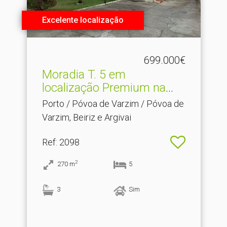
Excelente localização
699.000€
Moradia T.​ 5 em
localização Premium na
Póvoa ...
Porto / Póvoa de Varzim / Póvoa de
Varzim, Beiriz e Argivai
Ref
: 2098
2
270
m
5
3
Sim