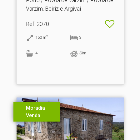
Porto / Póvoa de Varzim / Póvoa de
Varzim, Beiriz e Argivai
Ref
: 2070
2
150
m
3
4
Sim
Moradia
Venda