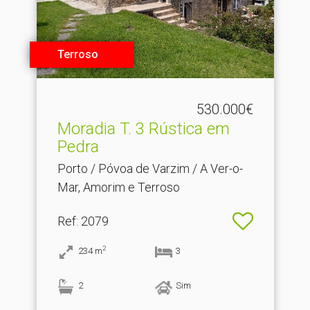
Terroso
530.000€
Moradia T.​ 3 Rústica em
Pedra
Porto / Póvoa de Varzim / A Ver-o-
Mar, Amorim e Terroso
Ref
: 2079
2
234
m
3
2
Sim