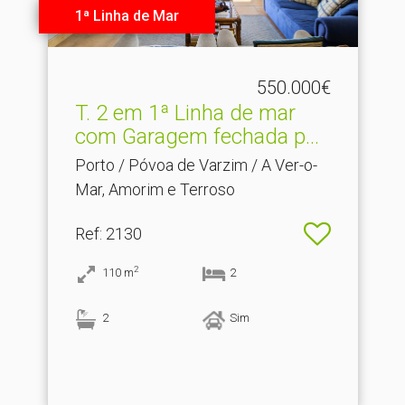
1ª Linha de Mar
550.000€
T.​ 2 em 1ª Linha de mar
com Garagem fechada p...
Porto / Póvoa de Varzim / A Ver-o-
Mar, Amorim e Terroso
Ref
: 2130
2
110
m
2
2
Sim