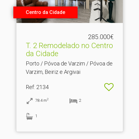
Centro da Cidade
285.000€
T.​ 2 Remodelado no Centro
da Cidade
Porto / Póvoa de Varzim / Póvoa de
Varzim, Beiriz e Argivai
Ref
: 2134
2
78.4
m
2
1