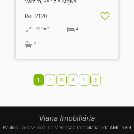
Varzim, Beiriz e Argivai
Ref
: 2128
2
129.2
m
4
2
2
3
4
5
1
6
Viana Imobiliária
Paulino Torres - Soc. de Mediação Imobiliária, Lda
AMI: 1694