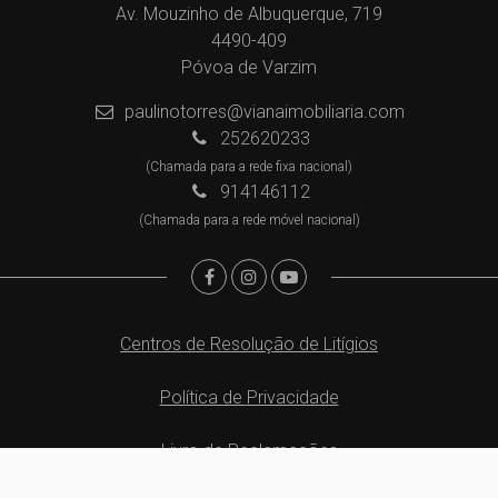
Av. Mouzinho de Albuquerque, 719
4490-409
Póvoa de Varzim
paulinotorres@vianaimobiliaria.com
252620233
(Chamada para a rede fixa nacional)
914146112
(Chamada para a rede móvel nacional)
Centros de Resolução de Litígios
Política de Privacidade
Livro de Reclamações