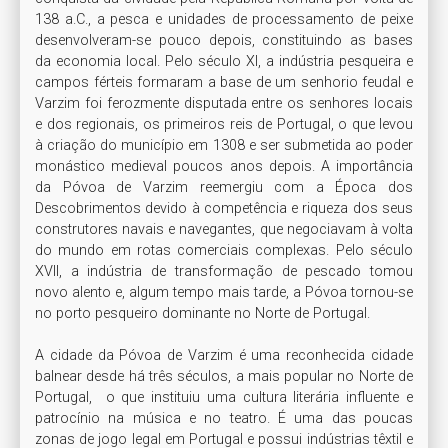
138 a.C., a pesca e unidades de processamento de peixe 
desenvolveram-se pouco depois, constituindo as bases 
da economia local. Pelo século XI, a indústria pesqueira e 
campos férteis formaram a base de um senhorio feudal e 
Varzim foi ferozmente disputada entre os senhores locais 
e dos regionais, os primeiros reis de Portugal, o que levou 
à criação do município em 1308 e ser submetida ao poder 
monástico medieval poucos anos depois. A importância 
da Póvoa de Varzim reemergiu com a Época dos 
Descobrimentos devido à competência e riqueza dos seus 
construtores navais e navegantes, que negociavam à volta 
do mundo em rotas comerciais complexas. Pelo século 
XVII, a indústria de transformação de pescado tomou 
novo alento e, algum tempo mais tarde, a Póvoa tornou-se 
no porto pesqueiro dominante no Norte de Portugal.

A cidade da Póvoa de Varzim é uma reconhecida cidade 
balnear desde há três séculos, a mais popular no Norte de 
Portugal,  o que instituiu uma cultura literária influente e 
patrocínio na música e no teatro. É uma das poucas 
zonas de jogo legal em Portugal e possui indústrias têxtil e 