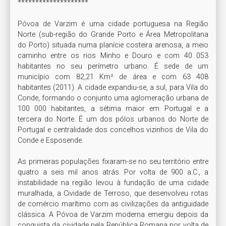
******************** 

Póvoa de Varzim é uma cidade portuguesa na Região 
Norte (sub-região do Grande Porto e Área Metropolitana 
do Porto) situada numa planície costeira arenosa, a meio 
caminho entre os rios Minho e Douro e com 40 053 
habitantes no seu perímetro urbano. É sede de um 
município com 82,21 Km² de área e com 63 408 
habitantes (2011). A cidade expandiu-se, a sul, para Vila do 
Conde, formando o conjunto uma aglomeração urbana de 
100 000 habitantes, a sétima maior em Portugal e a 
terceira do Norte. É um dos pólos urbanos do Norte de 
Portugal e centralidade dos concelhos vizinhos de Vila do 
Conde e Esposende.

As primeiras populações fixaram-se no seu território entre 
quatro a seis mil anos atrás. Por volta de 900 a.C., a 
instabilidade na região levou à fundação de uma cidade 
muralhada, a Cividade de Terroso, que desenvolveu rotas 
de comércio marítimo com as civilizações da antiguidade 
clássica. A Póvoa de Varzim moderna emergiu depois da 
conquista da cividade pela República Romana por volta de 