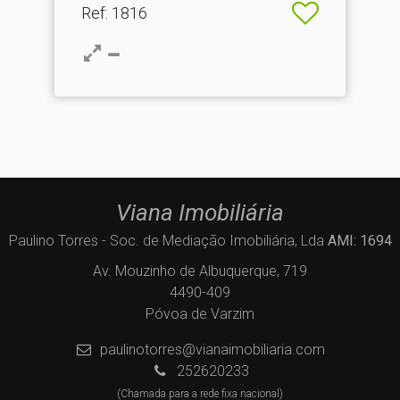
Ref
: 1816
Viana Imobiliária
Paulino Torres - Soc. de Mediação Imobiliária, Lda
AMI: 1694
Av. Mouzinho de Albuquerque, 719
4490-409
Póvoa de Varzim
paulinotorres@vianaimobiliaria.com
252620233
(Chamada para a rede fixa nacional)