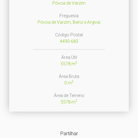
Póvoa de Varzim
Freguesia
Póvoa de Varzim, Beiriz e Argivai
Código Postal
4490-683
Área Útil
2
5578 m
Área Bruta
2
0 m
Área de Terreno
2
5578 m
Partilhar