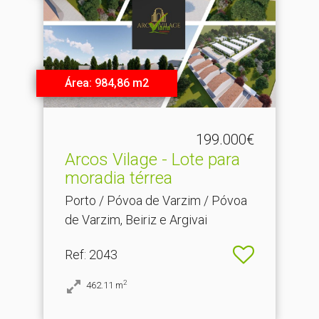
Área: 984,86 m2
199.000€
Arcos Vilage - Lote para
moradia térrea
Porto / Póvoa de Varzim / Póvoa
de Varzim, Beiriz e Argivai
Ref
: 2043
2
462.11
m