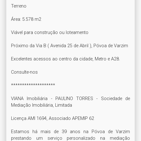
Terreno

Área: 5.578 m2

Viável para construção ou loteamento

Próximo da Via B ( Avenida 25 de Abril ), Póvoa de Varzim

Excelentes acessos ao centro da cidade, Metro e A28.

Consulte-nos

********************

VIANA Imobiliária - PAULINO TORRES - Sociedade de 
Mediação Imobiliária, Limitada

Licença AMI 1694, Associado APEMIP 62

Estamos há mais de 39 anos na Póvoa de Varzim 
prestando um serviço personalizado na mediação 