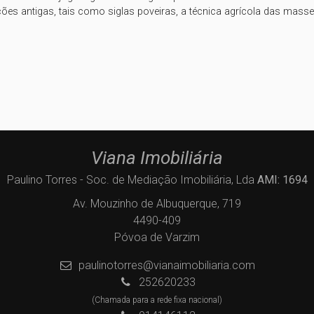
ições antigas, tais como siglas poveiras, a técnica agrícola das masseir
Viana Imobiliária
Paulino Torres - Soc. de Mediação Imobiliária, Lda
AMI: 1694
Av. Mouzinho de Albuquerque, 719
4490-409
Póvoa de Varzim
paulinotorres@vianaimobiliaria.com
252620233
(Chamada para a rede fixa nacional)