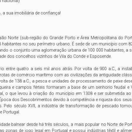
 nacional)

a sua imobiliária de confiança!

o Norte (sub-região do Grande Porto e Área Metropolitana do Porto
habitantes no seu perímetro urbano. É sede de um município com 82
mando o conjunto uma aglomeração urbana de 100 000 habitantes, a sé
ade dos concelhos vizinhos de Vila do Conde e Esposende.

io entre quatro a seis mil anos atrás. Por volta de 900 a.C., a inst
 rotas de comércio marítimo com as civilizações da antiguidade clás
olta de 138 a.C., a pesca e unidades de processamento de peixe des
squeira e campos férteis formaram a base de um senhorio feudal e 
ugal, o que levou à criação do município em 1308 e ser submetida 
poca dos Descobrimentos devido à competência e riqueza dos seus 
 Pelo século XVII, a indústria de transformação de pescado tomou
 Portugal.

e balnear desde há três séculos, a mais popular no Norte de Portugal,
 zonas de jogo legal em Portugal e possui indústrias têxtil e alimen