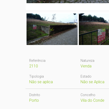
Referência
Natureza
2110
Venda
Tipologia
Estado
Não se aplica
Não se Aplica
Distrito
Concelho
Porto
Vila do Conde