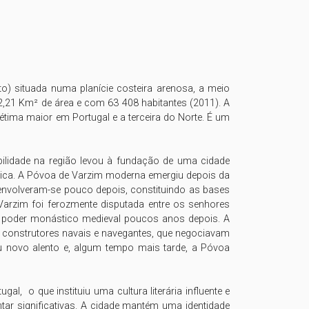
) situada numa planície costeira arenosa, a meio 
,21 Km² de área e com 63 408 habitantes (2011). A 
tima maior em Portugal e a terceira do Norte. É um 
abilidade na região levou à fundação de uma cidade 
sica. A Póvoa de Varzim moderna emergiu depois da 
envolveram-se pouco depois, constituindo as bases 
Varzim foi ferozmente disputada entre os senhores 
ao poder monástico medieval poucos anos depois. A 
construtores navais e navegantes, que negociavam 
 novo alento e, algum tempo mais tarde, a Póvoa 
  o que instituiu uma cultura literária influente e 
tar significativas. A cidade mantém uma identidade 