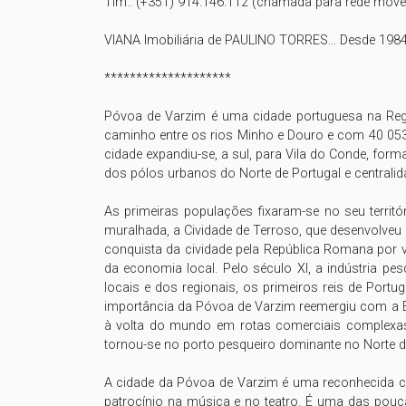
Tlm.: (+351) 914.146.112 (chamada para rede móvel
VIANA Imobiliária de PAULINO TORRES... Desde 1984, 
******************** 

Póvoa de Varzim é uma cidade portuguesa na Regiã
caminho entre os rios Minho e Douro e com 40 053 
cidade expandiu-se, a sul, para Vila do Conde, for
dos pólos urbanos do Norte de Portugal e centralid
As primeiras populações fixaram-se no seu territór
muralhada, a Cividade de Terroso, que desenvolveu
conquista da cividade pela República Romana por v
da economia local. Pelo século XI, a indústria pe
locais e dos regionais, os primeiros reis de Port
importância da Póvoa de Varzim reemergiu com a É
à volta do mundo em rotas comerciais complexas.
tornou-se no porto pesqueiro dominante no Norte de
A cidade da Póvoa de Varzim é uma reconhecida cidad
patrocínio na música e no teatro. É uma das poucas